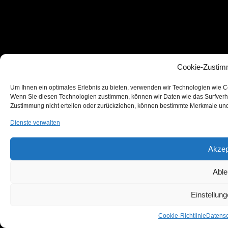
Cookie-Zustim
Um Ihnen ein optimales Erlebnis zu bieten, verwenden wir Technologien wie C
Wenn Sie diesen Technologien zustimmen, können wir Daten wie das Surfverhal
Zustimmung nicht erteilen oder zurückziehen, können bestimmte Merkmale und
Dienste verwalten
Akzep
Able
Einstellun
Cookie-Richtlinie
Datensc