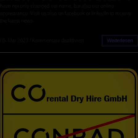
have not only changed out name, but also our online
apprearance. Visit us also on facebook or linkedIn to receive
the latest news.
05. Mai 2023
/
Kommentare deaktiviert
Weiterlesen