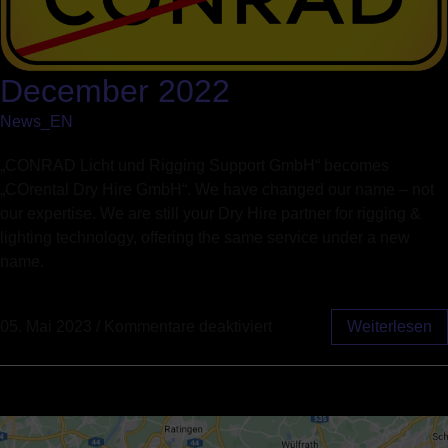
December 2022
News_EN
„CONRAD Licht und Rigging Support GmbH“ becomes
„COrental Dry Hire GmbH“. We have changed our name – not
our expertise. We are still your Dry Hire partner for rigging &
lighting technology, offering the same service under a new
name.
05. Mai 2023
/
Kommentare deaktiviert
Weiterlesen