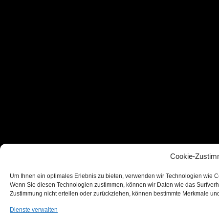
Cookie-Zustim
Um Ihnen ein optimales Erlebnis zu bieten, verwenden wir Technologien wie C
Wenn Sie diesen Technologien zustimmen, können wir Daten wie das Surfverhal
Zustimmung nicht erteilen oder zurückziehen, können bestimmte Merkmale und
Dienste verwalten