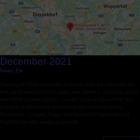
December 2021
News_EN
Opening of NRW subsidiary in Hilden. After the pandemic we
took up business in NRW again and started a subsidiary at our
new NRW location, Hilden. Located close to Düsseldorf and
Cologne, it offers close proximity to the exhibition points
Düsseldorf, Cologne, Essen and Dortmund. Hannover and
Frankfurt are also easily accessible.