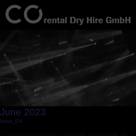
June 2023
News_EN
„COrental Dry Hire GmbH“ is online with a new website. We