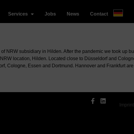
Services
Jobs
News
Contact
of NRW subsidiary in Hilden. After the pandemic we took up bu
NRW location, Hilden. Located close to Düsseldorf and Cologne, i
rf, Cologne, Essen and Dortmund. Hannover and Frankfurt are a
Imprint