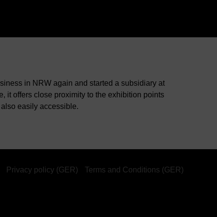
siness in NRW again and started a subsidiary at
t offers close proximity to the exhibition points
lso easily accessible.
Privacy policy (GER)
Terms and Conditions (GER)