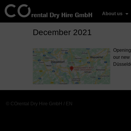
About us
December 2021
Opening 
our new 
Düsseldo
© COrental Dry Hire GmbH / EN