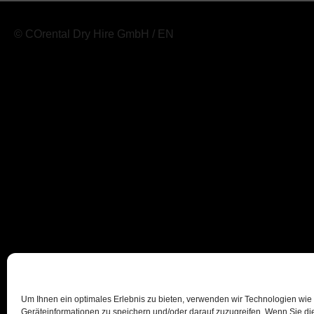
© COrental Dry Hire GmbH / EN
Um Ihnen ein optimales Erlebnis zu bieten, verwenden wir Technologien wie
Geräteinformationen zu speichern und/oder darauf zuzugreifen. Wenn Sie d