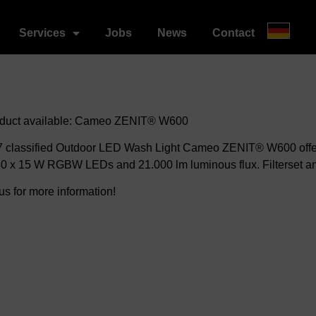
Services
Jobs
News
Contact
uct available:
Cameo ZENIT
®
W600
7 classified Outdoor LED Wash Light Cameo ZENIT
®
W600 offe
 40 x 15 W RGBW LEDs and 21.000 lm luminous flux.
Filterset 
us for more information!